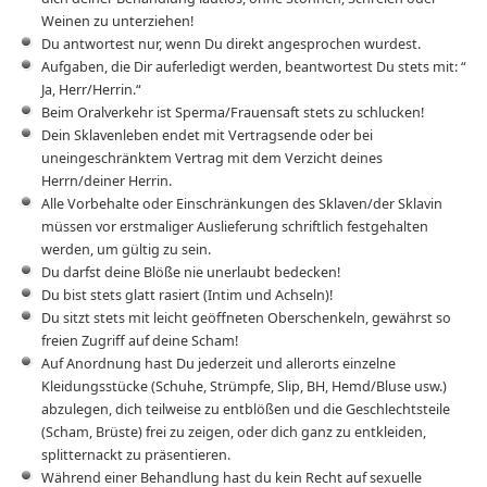
Weinen zu unterziehen!
Du antwortest nur, wenn Du direkt angesprochen wurdest.
Aufgaben, die Dir auferledigt werden, beantwortest Du stets mit: “
Ja, Herr/Herrin.“
Beim Oralverkehr ist Sperma/Frauensaft stets zu schlucken!
Dein Sklavenleben endet mit Vertragsende oder bei
uneingeschränktem Vertrag mit dem Verzicht deines
Herrn/deiner Herrin.
Alle Vorbehalte oder Einschränkungen des Sklaven/der Sklavin
müssen vor erstmaliger Auslieferung schriftlich festgehalten
werden, um gültig zu sein.
Du darfst deine Blöße nie unerlaubt bedecken!
Du bist stets glatt rasiert (Intim und Achseln)!
Du sitzt stets mit leicht geöffneten Oberschenkeln, gewährst so
freien Zugriff auf deine Scham!
Auf Anordnung hast Du jederzeit und allerorts einzelne
Kleidungsstücke (Schuhe, Strümpfe, Slip, BH, Hemd/Bluse usw.)
abzulegen, dich teilweise zu entblößen und die Geschlechtsteile
(Scham, Brüste) frei zu zeigen, oder dich ganz zu entkleiden,
splitternackt zu präsentieren.
Während einer Behandlung hast du kein Recht auf sexuelle