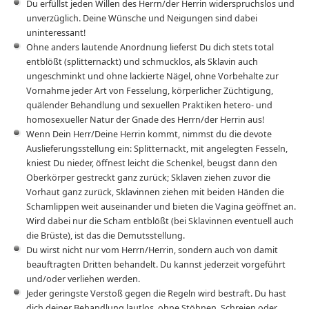
Du erfüllst jeden Willen des Herrn/der Herrin widerspruchslos und
unverzüglich. Deine Wünsche und Neigungen sind dabei
uninteressant!
Ohne anders lautende Anordnung lieferst Du dich stets total
entblößt (splitternackt) und schmucklos, als Sklavin auch
ungeschminkt und ohne lackierte Nägel, ohne Vorbehalte zur
Vornahme jeder Art von Fesselung, körperlicher Züchtigung,
quälender Behandlung und sexuellen Praktiken hetero- und
homosexueller Natur der Gnade des Herrn/der Herrin aus!
Wenn Dein Herr/Deine Herrin kommt, nimmst du die devote
Auslieferungsstellung ein: Splitternackt, mit angelegten Fesseln,
kniest Du nieder, öffnest leicht die Schenkel, beugst dann den
Oberkörper gestreckt ganz zurück; Sklaven ziehen zuvor die
Vorhaut ganz zurück, Sklavinnen ziehen mit beiden Händen die
Schamlippen weit auseinander und bieten die Vagina geöffnet an.
Wird dabei nur die Scham entblößt (bei Sklavinnen eventuell auch
die Brüste), ist das die Demutsstellung.
Du wirst nicht nur vom Herrn/Herrin, sondern auch von damit
beauftragten Dritten behandelt. Du kannst jederzeit vorgeführt
und/oder verliehen werden.
Jeder geringste Verstoß gegen die Regeln wird bestraft. Du hast
dich deiner Behandlung lautlos, ohne Stöhnen, Schreien oder