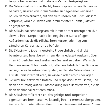
besprochen werden und in diesem Vertrag festgelegt sein.
Die Sklavin hat nicht das Recht, ihren ursprünglichen Namen zu
behalten, sie wird von ihrem Meister zu gegebener Zeit einen
neuen Namen erhalten, auf den sie zu hören hat. Bis zu diesem
Zeitpunkt, wird die Sklavin von ihrem Meister nur mit „Sklavin“
angesprochen.
Die Sklavin hat sehr sorgsam mit ihrem Körper umzugehen, d. h.
sie wird ihren Körper nach allen Regeln der Kunst pflegen.
Außerdem hat sie die Pflicht, ihren Körper jeden Tag von
sämtlichen Körperhaaren zu befreien.
Die Sklavin wird jede ihr gestellte Frage ehrlich und direkt
beantworten. Sie ist bereit, ihrem Herrn jederzeit Auskunft über
ihren körperlichen und seelischen Zustand zu geben. Wenn der
Herr von seiner Sklavin verlangt, offen und ehrlich über Dinge zu
reden, die sie belasten oder quälen, so darf die Sklavin dies nicht
als Erlaubnis interpretieren, zu winseln oder sich zu beklagen.
Sie wird ihre Antworten höflich und respektvoll formulieren, und
dann ehrfürchtig auf die Entscheidung ihres Herrn warten, die sie
dann dankbar akzeptieren muss.
Die Sklavin verpflichtet sich, das geistige und körperliche
Eigentum an ihrer Person vollständig ihrem Herren zu übergeben.
Der Herr kann über dieses Eigentum nach seinem Willen verfügen.