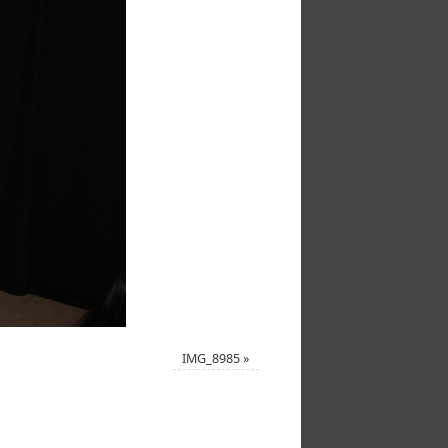
IMG_8985
»