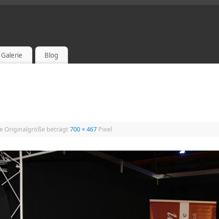
Galerie
Blog
e Originalgröße beträgt
700 × 467
Pixel