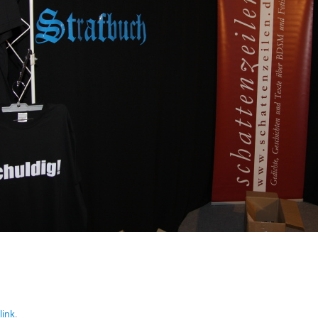
link
.