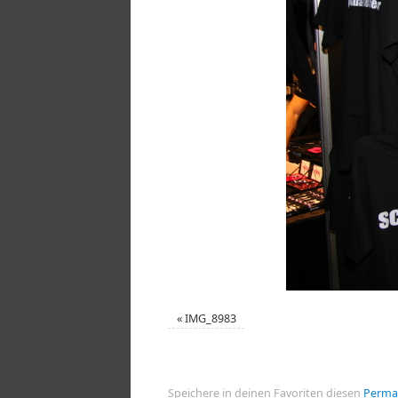
«
IMG_8983
Speichere in deinen Favoriten diesen
Perma