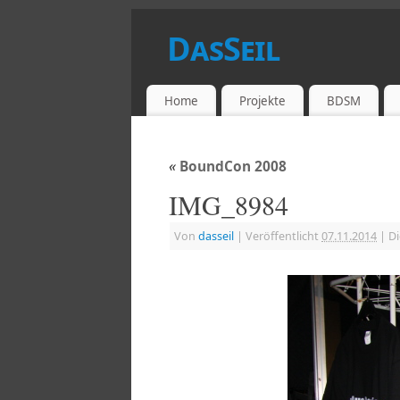
DasSeil
DIE PRIVATE SEITE
Home
Projekte
BDSM
«
BoundCon 2008
IMG_8984
Von
dasseil
|
Veröffentlicht
07.11.2014
|
Di