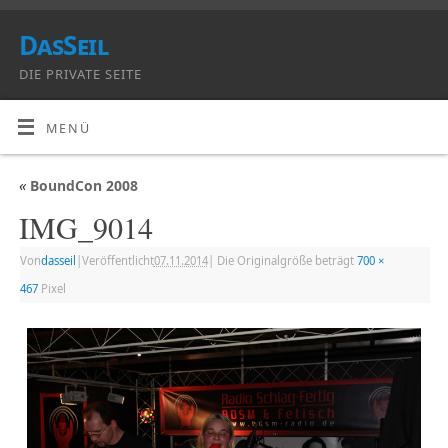
DasSeil
DIE PRIVATE SEITE
MENÜ
«
BoundCon 2008
IMG_9014
Von
dasseil
|
Veröffentlicht
07.11.2014
|
Die Originalgröße beträgt
700 ×
467
Pixel