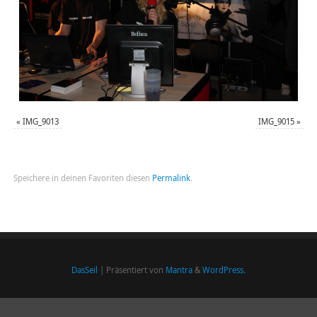
«
IMG_9013
IMG_9015
»
Speichere in deinen Favoriten diesen
Permalink
.
DasSeil
| Präsentiert von
Mantra
&
WordPress.