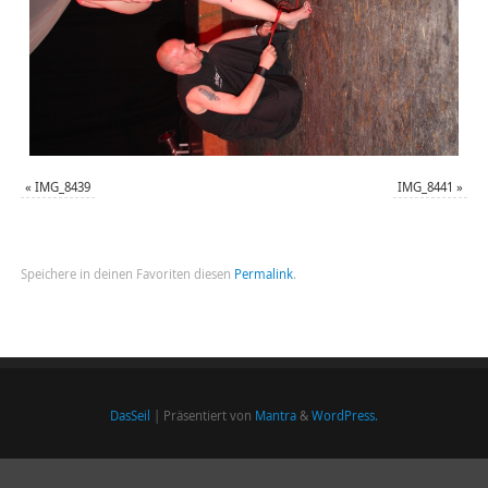
«
IMG_8439
IMG_8441
»
Speichere in deinen Favoriten diesen
Permalink
.
DasSeil
| Präsentiert von
Mantra
&
WordPress.