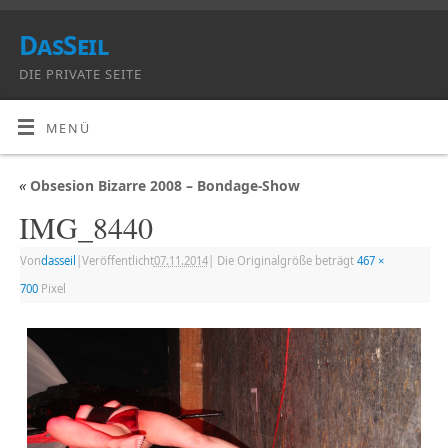
DasSeil
DIE PRIVATE SEITE
MENÜ
«
Obsesion Bizarre 2008 – Bondage-Show
IMG_8440
Von
dasseil
|
Veröffentlicht
07.11.2014
|
Die Originalgröße beträgt
467 ×
700
Pixel