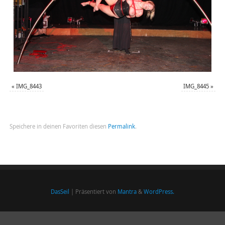
«
IMG_8443
IMG_8445
»
Speichere in deinen Favoriten diesen
Permalink
.
DasSeil
| Präsentiert von
Mantra
&
WordPress.