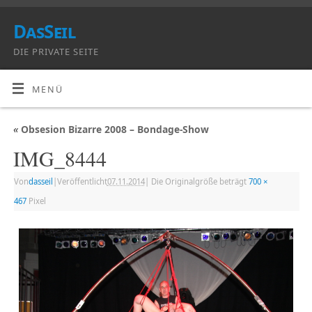
DasSeil
DIE PRIVATE SEITE
MENÜ
«
Obsesion Bizarre 2008 – Bondage-Show
IMG_8444
Von
dasseil
|
Veröffentlicht
07.11.2014
|
Die Originalgröße beträgt
700 ×
467
Pixel