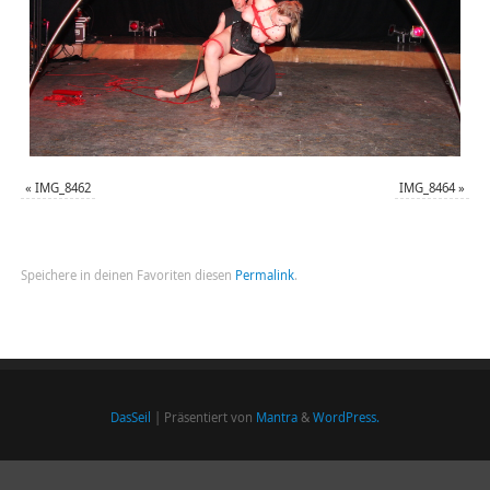
«
IMG_8462
IMG_8464
»
Speichere in deinen Favoriten diesen
Permalink
.
DasSeil
| Präsentiert von
Mantra
&
WordPress.