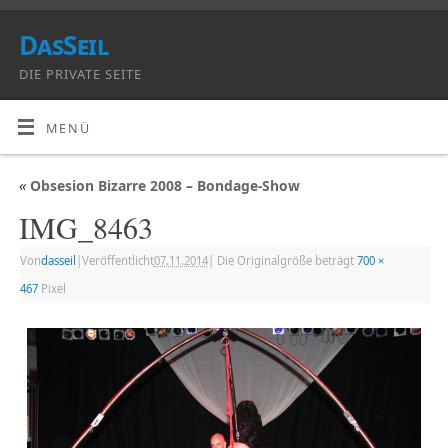
DasSeil
DIE PRIVATE SEITE
MENÜ
«
Obsesion Bizarre 2008 – Bondage-Show
IMG_8463
Von
dasseil
|
Veröffentlicht
07.11.2014
|
Die Originalgröße beträgt
700 ×
467
Pixel