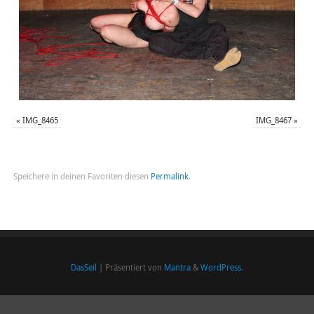
«
IMG_8465
IMG_8467
»
Speichere in deinen Favoriten diesen
Permalink
.
DasSeil
| Präsentiert von
Mantra
&
WordPress.