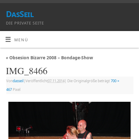
DasSeil
DIE PRIVATE SEITE
MENÜ
«
Obsesion Bizarre 2008 – Bondage-Show
IMG_8466
Von
dasseil
|
Veröffentlicht
07.11.2014
|
Die Originalgröße beträgt
700 ×
467
Pixel