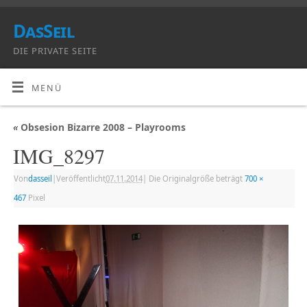
DasSeil
DIE PRIVATE SEITE
MENÜ
«
Obsesion Bizarre 2008 – Playrooms
IMG_8297
Von
dasseil
|
Veröffentlicht
07.11.2014
|
Die Originalgröße beträgt
700 ×
467
Pixel