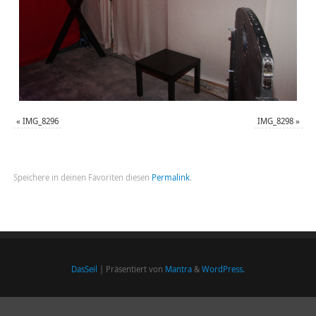
«
IMG_8296
IMG_8298
»
Speichere in deinen Favoriten diesen
Permalink
.
DasSeil
| Präsentiert von
Mantra
&
WordPress.