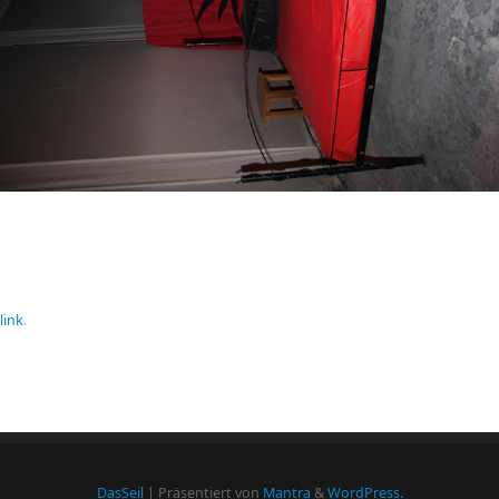
link
.
DasSeil
| Präsentiert von
Mantra
&
WordPress.