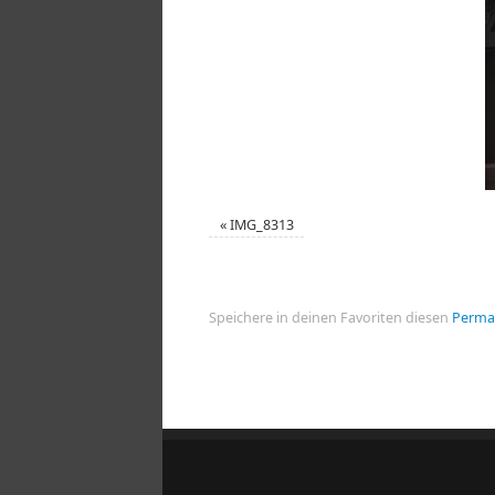
«
IMG_8313
Speichere in deinen Favoriten diesen
Perma