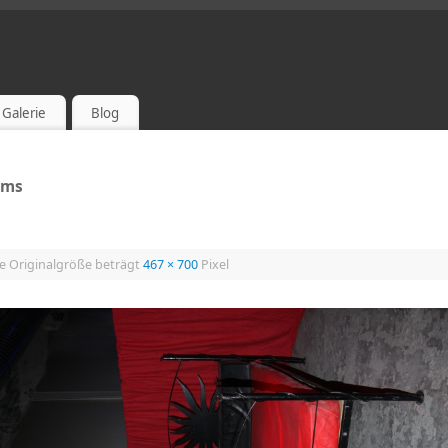
Galerie
Blog
oms
e Originalgröße beträgt
467 × 700
Pixel