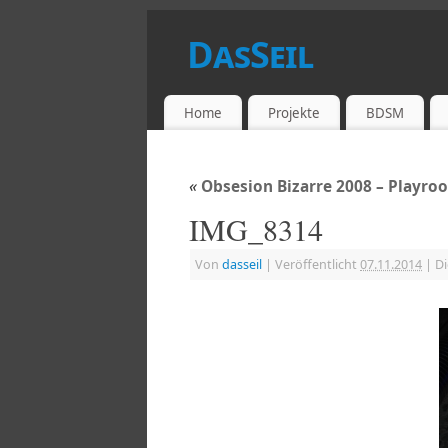
DasSeil
DIE PRIVATE SEITE
Home
Projekte
BDSM
«
Obsesion Bizarre 2008 – Playro
IMG_8314
Von
dasseil
|
Veröffentlicht
07.11.2014
|
Di