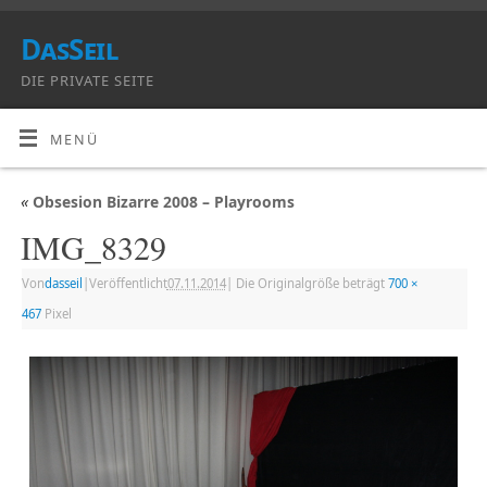
DasSeil
DIE PRIVATE SEITE
MENÜ
«
Obsesion Bizarre 2008 – Playrooms
IMG_8329
Von
dasseil
|
Veröffentlicht
07.11.2014
|
Die Originalgröße beträgt
700 ×
467
Pixel