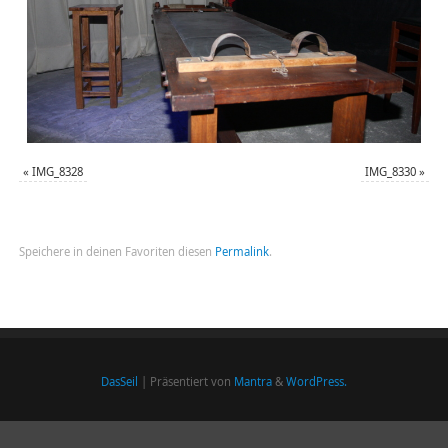
«
IMG_8328
IMG_8330
»
Speichere in deinen Favoriten diesen
Permalink
.
DasSeil
| Präsentiert von
Mantra
&
WordPress.