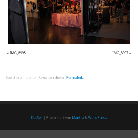
«
IMG_8995
IMG_8997
»
Speichere in deinen Favoriten diesen
Permalink
.
DasSeil
| Präsentiert von
Mantra
&
WordPress.