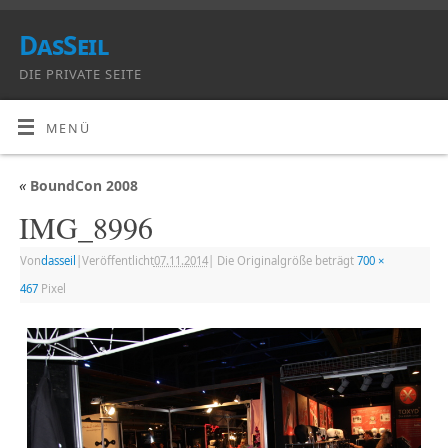
DasSeil
DIE PRIVATE SEITE
MENÜ
«
BoundCon 2008
IMG_8996
Von
dasseil
|
Veröffentlicht
07.11.2014
|
Die Originalgröße beträgt
700 ×
467
Pixel