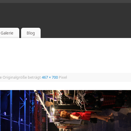
Galerie
Blog
e Originalgröße beträgt
467 × 700
Pixel