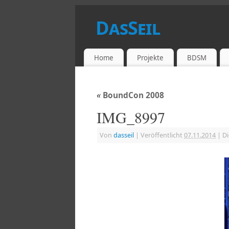
DasSeil
DIE PRIVATE SEITE
Home
Projekte
BDSM
«
BoundCon 2008
IMG_8997
Von
dasseil
|
Veröffentlicht
07.11.2014
|
Di