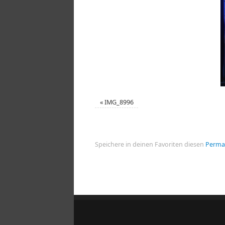
«
IMG_8996
Speichere in deinen Favoriten diesen
Perma